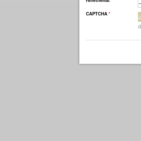
Hilfethema:
CAPTCHA
*
G